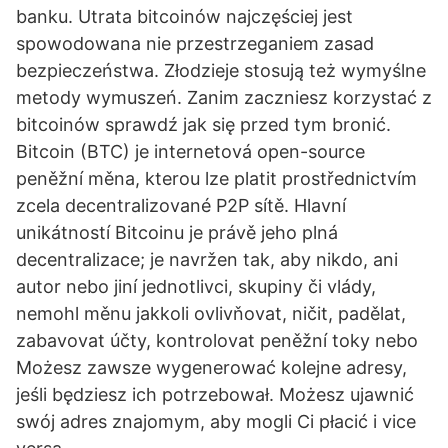
banku. Utrata bitcoinów najczęściej jest
spowodowana nie przestrzeganiem zasad
bezpieczeństwa. Złodzieje stosują też wymyślne
metody wymuszeń. Zanim zaczniesz korzystać z
bitcoinów sprawdź jak się przed tym bronić.
Bitcoin (BTC) je internetová open-source
peněžní měna, kterou lze platit prostřednictvím
zcela decentralizované P2P sítě. Hlavní
unikátností Bitcoinu je právě jeho plná
decentralizace; je navržen tak, aby nikdo, ani
autor nebo jiní jednotlivci, skupiny či vlády,
nemohl měnu jakkoli ovlivňovat, ničit, padělat,
zabavovat účty, kontrolovat peněžní toky nebo
Możesz zawsze wygenerować kolejne adresy,
jeśli będziesz ich potrzebował. Możesz ujawnić
swój adres znajomym, aby mogli Ci płacić i vice