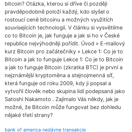
bitcoin? Otázka, kterou si dříve či později
pravděpodobně položí každý, kdo slyšel o
rostoucí ceně bitcoinu a možných využitích
souvisejících technologií. V článku si vysvětlíme
co to Bitcoin je, jak funguje a jak si ho v České
republice nejvýhodněji pořídit. Úvod » E-mailový
kurz Bitcoin pro začátečníky » Lekce 1: Co je to
Bitcoin a jak to funguje Lekce 1: Co je to Bitcoin
a jak to funguje Bitcoin (zkratka BTC) je první a
nejznámější kryptoměna a stejnojmenná síť,
která funguje od roku 2009, kdy ji popsal a
vytvořil člověk nebo skupina lidí podepsaná jako
Satoshi Nakamoto . Zajímalo Vás někdy, jak je
možné, že Bitcoin může fungovat bez dohledu
nějaké třetí strany?
bank of america nedávne transakcie