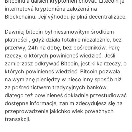
Bitcoinu a dalších kryptoměn chovat. Litecoin je
internetová kryptoměna založená na
Blockchainu. Její výhodou je plná decentralizace.
Dawniej bitcoin był niesamowitym środkiem
płatności , gdyż działa totalnie niezależnie, bez
przerwy, 24h na dobę, bez pośredników. Parę
rzeczy, o których powinieneś wiedzieć. Jeśli
zamierzasz odkrywać Bitcoin, jest kilka rzeczy, o
których powinieneś wiedzieć. Bitcoin pozwala
na wymianę pieniędzy w nieco inny sposób niż
za pośrednictwem tradycyjnych banków,
dlatego też powinieneś dokładnie przestudiować
dostępne informacje, zanim zdecydujesz się na
przeprowadzenie jakichkolwiek poważnych
transakcji.