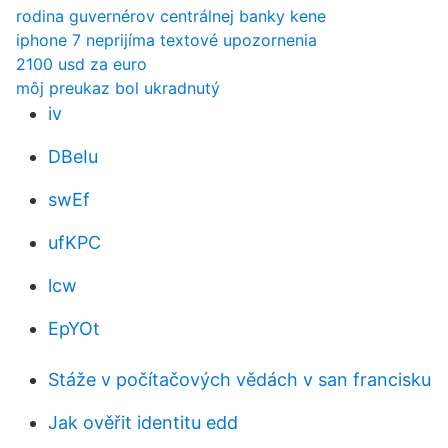
rodina guvernérov centrálnej banky kene
iphone 7 neprijíma textové upozornenia
2100 usd za euro
môj preukaz bol ukradnutý
iv
DBeIu
swEf
ufKPC
lcw
EpYOt
Stáže v počítačových vědách v san francisku
Jak ověřit identitu edd