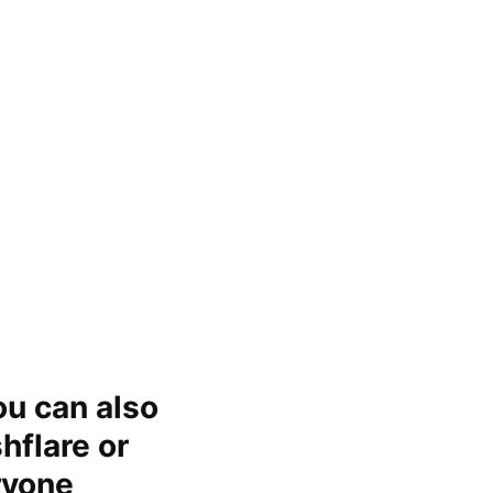
ou can also
hflare or
eryone