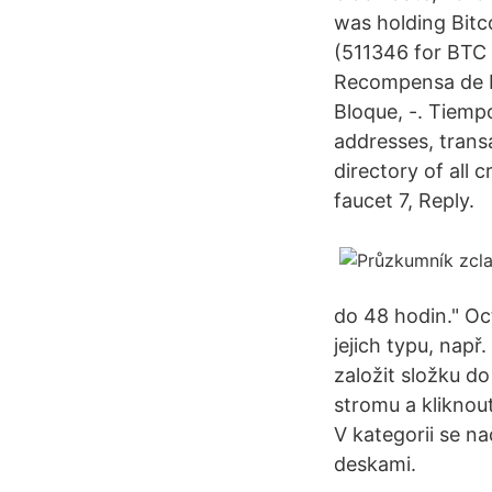
was holding Bitc
(511346 for BTC a
Recompensa de B
Bloque, -. Tiemp
addresses, transa
directory of all
faucet 7, Reply.
do 48 hodin." Oc
jejich typu, např
založit složku do
stromu a kliknout
V kategorii se na
deskami.