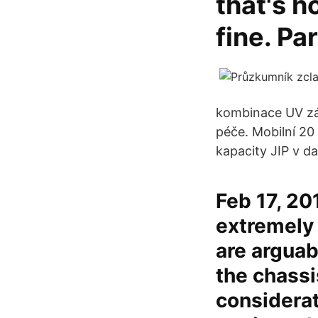
that's 
fine. Pa
kombinace UV záře
péče. Mobilní 20 
kapacity JIP v da
Feb 17, 20
extremely 
are argua
the chassis
considerat