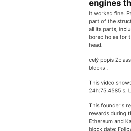
engines th
It worked fine. P
part of the stru
all its parts, in
bored holes for 
head.
celý popis Zclass
blocks .
This video shows
24h:75.4585 s. La
This founder's r
rewards during t
Ethereum and Ka
block date; Foll