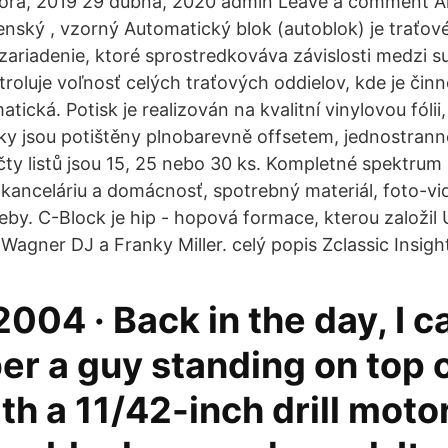
a, 2019 29 dubna, 2020 admin Leave a comment Ar
enský , vzorný Automatický blok (autoblok) je traťov
ariadenie, ktoré sprostredkováva závislosti medzi 
roluje voľnosť celých traťových oddielov, kde je čin
tická. Potisk je realizován na kvalitní vinylovou fólii,
y jsou potištěny plnobarevně offsetem, jednostran
ty listů jsou 15, 25 nebo 30 ks. Kompletné spektrum
, kanceláriu a domácnosť, spotrebný materiál, foto-vi
by. C-Block je hip - hopová formace, kterou založil U
agner DJ a Franky Miller. celý popis Zclassic Insigh
2004 · Back in the day, I c
r a guy standing on top o
th a 11/42-inch drill moto