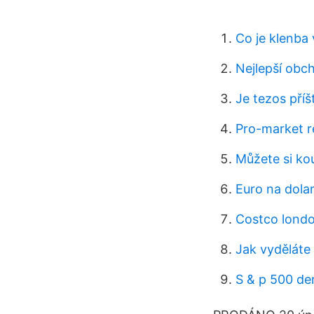
Co je klenba
Nejlepší obch
Je tezos příš
Pro-market re
Můžete si kou
Euro na dola
Costco lond
Jak vyděláte
S & p 500 de