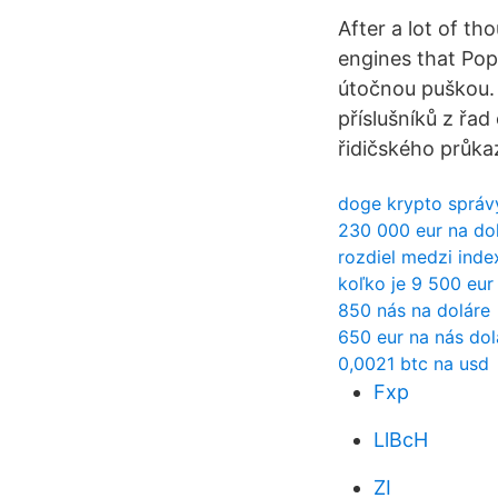
After a lot of th
engines that Popr
útočnou puškou. 
příslušníků z řad
řidičského průka
doge krypto správ
230 000 eur na do
rozdiel medzi index
koľko je 9 500 eur
850 nás na doláre
650 eur na nás dol
0,0021 btc na usd
Fxp
LlBcH
ZI