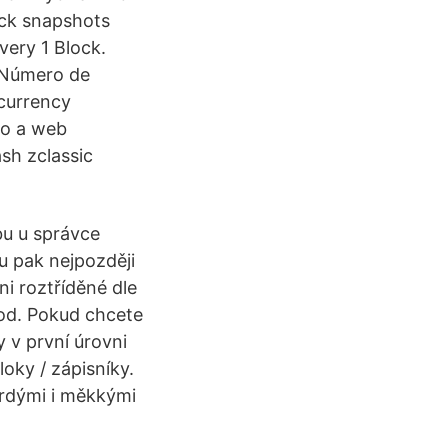
ock snapshots
very 1 Block.
 Número de
currency
lso a web
sh zclassic
bu u správce
u pak nejpozději
ni roztříděné dle
pod. Pokud chcete
y v první úrovni
loky / zápisníky.
tvrdými i měkkými