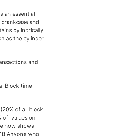
s an essential
he crankcase and
ains cylindrically
h as the cylinder
transactions and
 a Block time
(20% of all block
% of values on
de now shows
2018 Anyone who