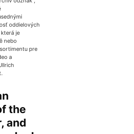
chiv odznak ,
é
susednými
nosť oddielových
 která je
ně nebo
 sortimentu pre
deo a
llrich
t.
an
f the
r, and