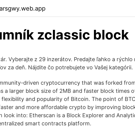
garsgwy.web.app
mník zclassic block
ár. Vyberajte z 29 inzerátov. Predajte ľahko a rýchlo
ľov za deň. Nájdite čo potrebujete vo Vašej kategórii.
mmunity-driven cryptocurrency that was forked from
has a larger block size of 2MB and faster block times o
 flexibility and popularity of Bitcoin. The point of B
faster and more affordable crypto by improving blo
 look into: Etherscan is a Block Explorer and Analyti
ntralized smart contracts platform.