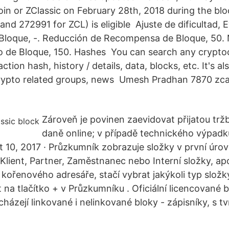
oin or ZClassic on February 28th, 2018 during the bl
nd 272991 for ZCL) is eligible Ajuste de dificultad, E
loque, -. Reducción de Recompensa de Bloque, 50.
o de Bloque, 150. Hashes You can search any crypto
ction hash, history / details, data, blocks, etc. It's a
 crypto related groups, news Umesh Pradhan 7870 zca
Zároveň je povinen zaevidovat přijatou trž
daně online; v případě technického výpadk
t 10, 2017 · Průzkumník zobrazuje složky v první úrov
. Klient, Partner, Zaměstnanec nebo Interní složky, a
 kořenového adresáře, stačí vybrat jakýkoli typ složk
 na tlačítko + v Průzkumníku . Oficiální licencované b
cházejí linkované i nelinkované bloky - zápisníky, s 