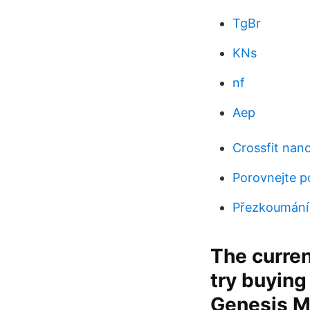
TgBr
KNs
nf
Aep
Crossfit nano
Porovnejte po
Přezkoumání 
The curren
try buying
Genesis Mi