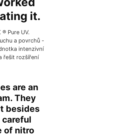
 worked
ating it.
 ®️ Pure UV.
uchu a povrchů -
ednotka intenzivní
 řešit rozšíření
nes are an
ram. They
t besides
 careful
 of nitro