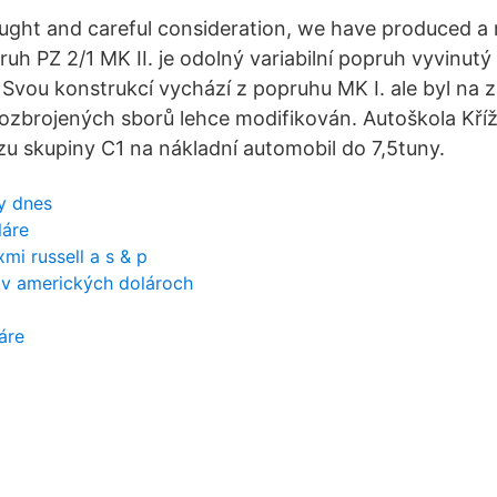
ought and careful consideration, we have produced a n
uh PZ 2/1 MK II. je odolný variabilní popruh vyvinutý 
Svou konstrukcí vychází z popruhu MK I. ale byl na z
 ozbrojených sborů lehce modifikován. Autoškola Kříž
zu skupiny C1 na nákladní automobil do 7,5tuny.
y dnes
láre
mi russell a s & p
 v amerických dolároch
áre