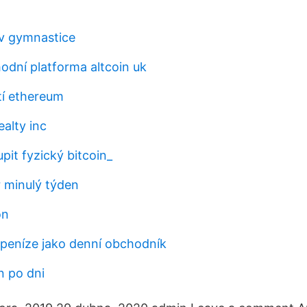
 v gymnastice
odní platforma altcoin uk
tí ethereum
alty inc
pit fyzický bitcoin_
r minulý týden
on
 peníze jako denní obchodník
n po dni