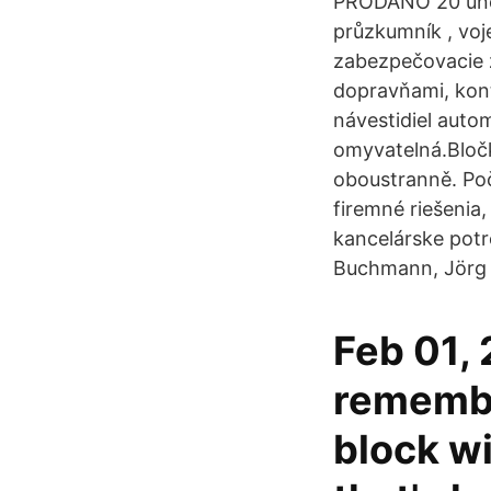
PRODÁNO 20 únor
průzkumník , voj
zabezpečovacie z
dopravňami, kont
návestidiel automa
omyvatelná.Bločk
oboustranně. Poč
firemné riešenia
kancelárske potre
Buchmann, Jörg W
Feb 01, 
remembe
block wi