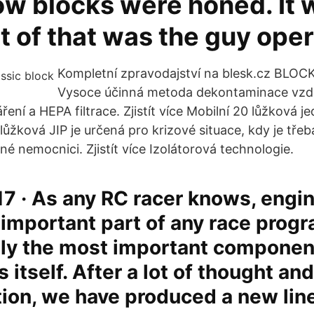
how blocks were honed. It
rt of that was the guy oper
Kompletní zpravodajství na blesk.cz BLOCK
Vysoce účinná metoda dekontaminace vzd
ní a HEPA filtrace. Zjistít více Mobilní 20 lůžková j
lůžková JIP je určená pro krizové situace, kdy je třeba
né nemocnici. Zjistít více Izolátorová technologie.
17 · As any RC racer knows, engi
important part of any race prog
bly the most important componen
 itself. After a lot of thought and
ion, we have produced a new line