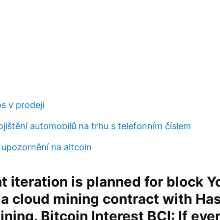
s v prodeji
jištění automobilů na trhu s telefonním číslem
upozornění na altcoin
t iteration is planned for block Y
 a cloud mining contract with Has
ning. Bitcoin Interest BCI: If ev