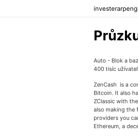
investerarpen
Průzku
Auto - Blok a baz
400 tisíc užívate
ZenCash is a co
Bitcoin. It also 
ZClassic with the
also making the 
providers you can
Ethereum, a dece