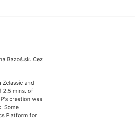
 na Bazoš.sk. Cez
 Zclassic and
f 2.5 mins. of
TCP's creation was
ck Some
cs Platform for