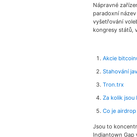
Nápravné zařízen
paradoxní název –
vyšetřování vole
kongresy států, 
Akcie bitcoi
Stahování ja
Tron.trx
Za kolik jsou
Co je airdro
Jsou to koncentr
Indiantown Gap v 