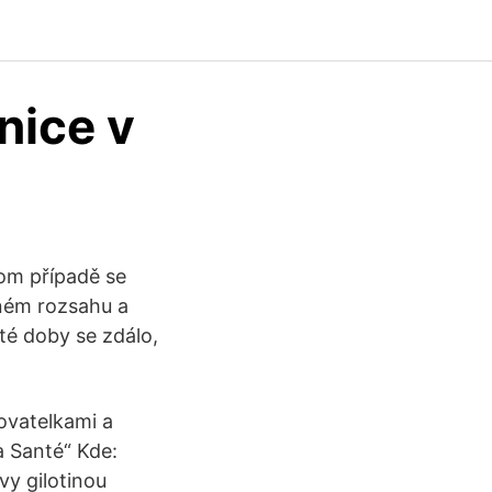
nice v
om případě se
lném rozsahu a
 té doby se zdálo,
řovatelkami a
a Santé“ Kde:
vy gilotinou