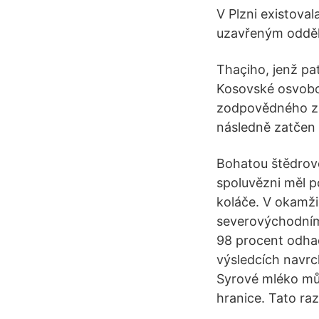
V Plzni existoval
uzavřeným odděle
Thaçiho, jenž pa
Kosovské osvobo
zodpovědného za v
následně zatčen 
Bohatou štědrove
spoluvězni měl po
koláče. V okamži
severovýchodním 
98 procent odha
výsledcích navrc
Syrové mléko můž
hranice. Tato raz