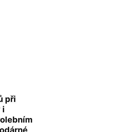
 při
 i
volebním
nodárné