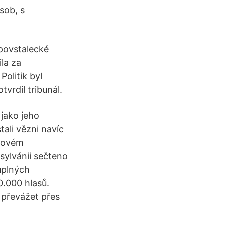
sob, s
 povstalecké
la za
olitik byl
vrdil tribunál.
 jako jeho
tali vězni navíc
íčovém
sylvánii sečteno
úplných
0.000 hlasů.
 převážet přes