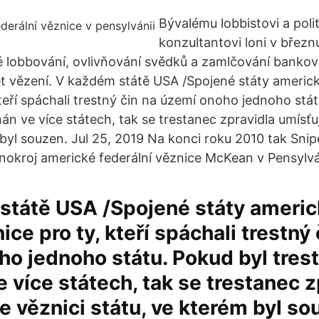
Bývalému lobbistovi a pol
konzultantovi loni v břez
 lobbování, ovlivňování svědků a zamlčování bankov
 let vězení. V každém státě USA /Spojené státy americk
teří spáchali trestný čin na území onoho jednoho stá
án ve více státech, tak se trestanec zpravidla umísťu
 byl souzen. Jul 25, 2019 Na konci roku 2010 tak Sni
nokroj americké federální věznice McKean v Pensylvá
státě USA /Spojené státy americ
ice pro ty, kteří spáchali trestný 
o jednoho státu. Pokud byl trest
 více státech, tak se trestanec z
e věznici státu, ve kterém byl so