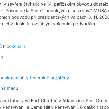
í v sevření čtyř ulic ve 14. pařížském obvodu dostal
 „Prison de la Santé“ neboli „Věznice zdraví“. V USA 
bních podvodů při prezidentských volbách 3. 11. 2020 
v nichž došlo k rozsáhlým volebním podvodům.
nů blockchain
va
 bankovní účty federálně pojištěny
p na macu
ační tábory ve Fort Chaffee v Arkansasu, Fort Drum
Pensylvánii a Camp Hill v Pensylvánii. 6 dalších tábo