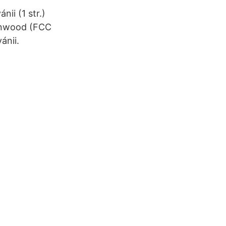
ii‎ (1 str.)
lenwood (FCC
ánii.