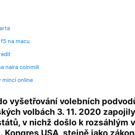
arta
 f5 na macu
edit
a naira coinmill
 mincí online
o vyšetřování volebních podvodů
kých volbách 3. 11. 2020 zapojily
tátů, v nichž došlo k rozsáhlým 
 Kongres USA, stejně jako záko