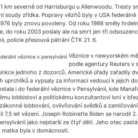
21 km severně od Harrisburgu u Allenwoodu. Tresty sm
ní soudy zřídka. Popravy vězňů byly v USA federálně
 1976 byly znovu povoleny. Od roku 1988 směly hrdeln
ce, do roku 2003 poslaly ale na smrt jen tři odsouzen
nii, policie přesouvá pátrání ČTK 21. 6.
Věznice v newyorském m
podle agentury Reuters v s
unkce jednoho z dozorců. Americké úřady zařadily dv
ch uprchlíků a vypsaly za informaci vedoucí k jejich 
tala i do federální věznice v Pensylvánii, kde Manaf
lému lobbistovi a politickému konzultantovi loni v bř
ezákonné lobbování, ovlivňování svědků a zamlčován
žil 7,5 let vězení. Joseph Robinette Biden se narodil 2
nsylvánii jako nejstarší ze čtyř dětí. Jeho otec zastá
, matka byla v domácnosti.