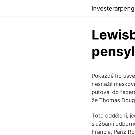
investerarpen
Lewisb
pensyl
Pokaždé ho usvě
nesnažil maskova
putoval do federá
že Thomas Doughe
Toto oddělení, j
službami odborné
Francie, Paříž R