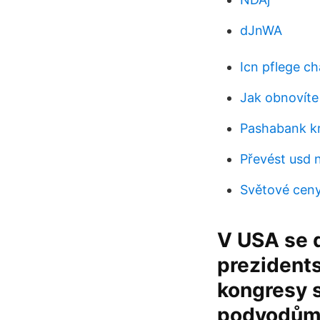
dJnWA
Icn pflege ch
Jak obnovíte
Pashabank kr
Převést usd n
Světové ceny
V USA se d
prezidents
kongresy s
podvodům.