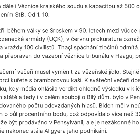
a dále i Věznice krajského soudu s kapacitou až 500 o
ním StB. Od 1. 10.
třil během války se Srbskem v 90. letech mezi vůdce
zenecké armády (UÇK), v červnu prokuratura označi
raždy 100 civilistů. Thaçi spáchání zločinů odmítá. P
a přepraven do vazební věznice tribunálu v Haagu, pot
černí večeři musel vyměnit za vězeňské jídlo. Stejně
rci kuřete s bramborovou kaší. K sváteční večeři dos
ku, kdy média ohlásila verdikt ohledně výsledku v kl
státě a tedy i v celém souboji o Bílý dům, bylo v Pen
dovaného počtu odevzdaných hlasů. Biden měl v ne
h o půl procentního bodu, což odpovídalo více než 3
e být prodáváno v Pensylvánii, ale je nezákonné ho
ie nakonec stála Allgyera jeho podnikání.