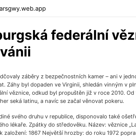
garsgwy.web.app
urgská federální věz
vánii
dčovaly záběry z bezpečnostních kamer – ani v jedn
t. Záhy byl dopaden ve Virginii, shledán vinným v p
lní věznice, odkud byl propuštěn již v roce 2010. Od
r seká latinu, a navíc se začal věnovat pokeru.
ediné svého druhu v republice, disponovalo také ošet
ho lékaře. Zpátky do středověku. Název: věznice „L
ok založení: 1867 Největší hrozby: do roku 1972 popra