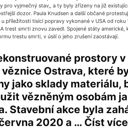
 pro vyjmečný stav,, a ty byly zřízeny na již existují
třejší dozor. Paula Knudsen a další občané protestují
i u příležitosti tisící popravy vykonané v USA od roku
A trest smrti znovu zavedl. Spojené státy americké,
rmu trestu smrti, v úsilí o jeho zrušení zaostávají.
ekonstruované prostory v
věznice Ostrava, které by
ny jako sklady materiálu,
oužit vězněným osobám j
a. Stavební akce byla zah
června 2020 a … Číst více