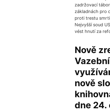
zadržovací tábory
základnách pro os
proti trestu smrt
Nejvyšší soud US
vést hnutí za refo
Nově zr
Vazební 
využívá
nově sl
knihovn
dne 24. 