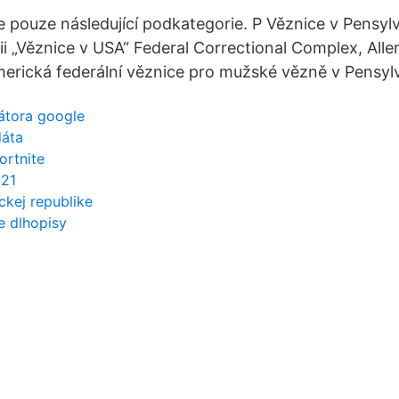
je pouze následující podkategorie. P Věznice v Pensylván
ii „Věznice v USA“ Federal Correctional Complex, Al
merická federální věznice pro mužské vězně v Pensylv
kátora google
dáta
ortnite
021
ickej republike
e dlhopisy