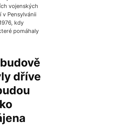
cích vojenských
 v Pensylvánii
 1976, kdy
 které pomáhaly
 budově
ly dříve
 budou
ako
ájena