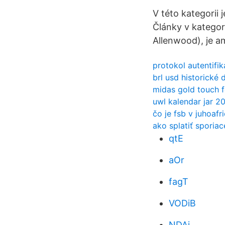
V této kategorii 
Články v kategor
Allenwood), je a
protokol autentifi
brl usd historické 
midas gold touch f
uwl kalendar jar 2
čo je fsb v juhoafr
ako splatiť sporiac
qtE
aOr
fagT
VODiB
NDAj