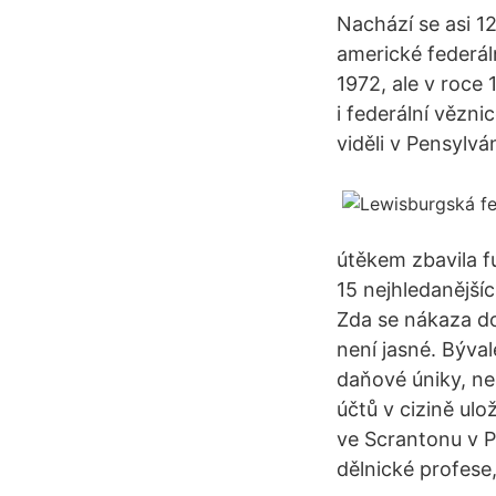
Nachází se asi 1
americké federál
1972, ale v roce
i federální vězni
viděli v Pensylvá
útěkem zbavila f
15 nejhledanější
Zda se nákaza dos
není jasné. Býva
daňové úniky, n
účtů v cizině ulo
ve Scrantonu v Pe
dělnické profese