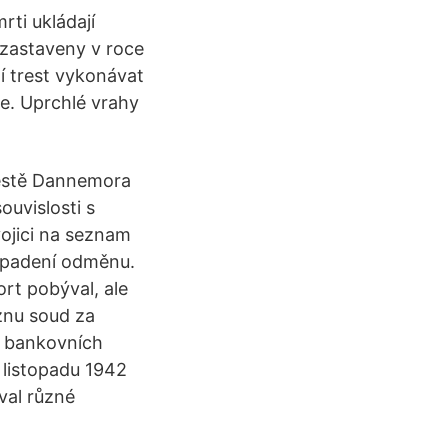
rti ukládají
 zastaveny v roce
í trest vykonávat
ce. Uprchlé vrahy
ěstě Dannemora
ouvislosti s
ojici na seznam
dopadení odměnu.
ort pobýval, ale
eznu soud za
í bankovních
. listopadu 1942
val různé