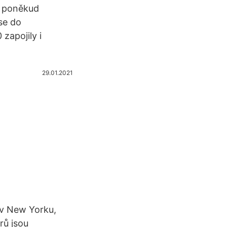
o poněkud
se do
zapojily i
29.01.2021
 v New Yorku,
rů jsou