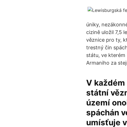
úniky, nezákonné
cizině uložil 7,5
věznice pro ty, k
trestný čin spách
státu, ve kterém
Armaniho za stej
V každém 
státní vězn
území onoh
spáchán ve
umísťuje v