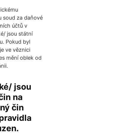
itickému
nu soud za daňové
ních účtů v
é/ jsou státní
tu. Pokud byl
je ve věznici
pes mění oblek od
nii.
ké/ jsou
čin na
ný čin
pravidla
uzen.